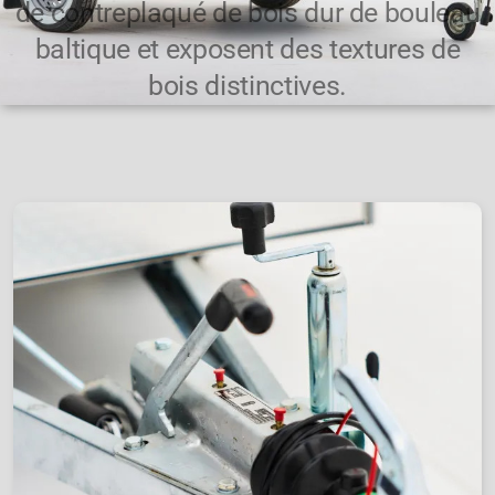
de contreplaqué de bois dur de bouleau
Kulba ONE
baltique et exposent des textures de
Kulba WOODY
bois distinctives.
Kulba EASY
Tente de toit